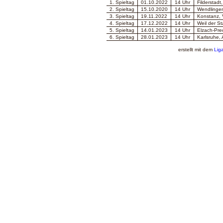
1. Spieltag
01.10.2022
14 Uhr
Filderstadt
2. Spieltag
15.10.2020
14 Uhr
Wendlingen
3. Spieltag
19.11.2022
14 Uhr
Konstanz, 
4. Spieltag
17.12.2022
14 Uhr
Weil der St
5
. Spieltag
14.01.2023
14 Uhr
Elzach-Pre
6
. Spieltag
28.01.2023
14 Uhr
Karlsruhe,
erstellt mit dem
Lig