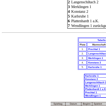
2
Langenschiltach 2
3
Merklingen 1
4
Konstanz 2
5
Karlsruhe 1
6
Plattenhardt 1 a.K.
7
Wendlingen 1 zurückge
Tabell
Platz
Mannschaft
1.
Prechtal 1
2.
Langenschiltac
3.
Merklingen 1
4.
Konstanz 2
5.
Karlsruhe 1
Karlsruhe 1
Konstanz 2
Langenschiltach 
Merklingen 1
Plattenhardt 1 a.K
Prechtal 1
Wendlingen 1
Spieltag
Datum
Beginn
Spielort