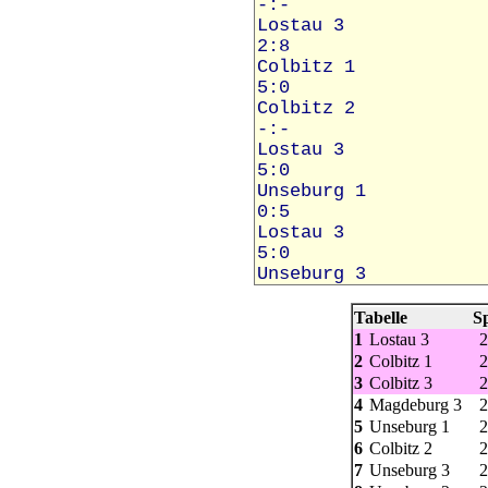
Tabelle
Sp
1
Lostau 3
2
2
Colbitz 1
2
3
Colbitz 3
2
4
Magdeburg 3
2
5
Unseburg 1
2
6
Colbitz 2
2
7
Unseburg 3
2