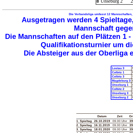
8
Unseburg 2
2
Die Verbandsliga umfasst 12 Mannschaften, d
Ausgetragen werden 4 Spieltage, 
Mannschaft gegen
Die Mannschaften auf den Plätzen 1 -
Qualifikationsturnier um di
Die Absteiger aus der Oberliga e
Lostau 3
Colbitz 1
Colbitz 3
Magdeburg 3
Unseburg 1
Colbitz 2
Unseburg 3
Unseburg 2
-
Datum
Zeit
Or
1
. Spieltag
26.10.2019
09.00 Uhrr
39
2
. Spieltag
16.11.2019
09.00 Uhrr
39
3. Spieltag
18.01.2020
09.00 Uhrr
39