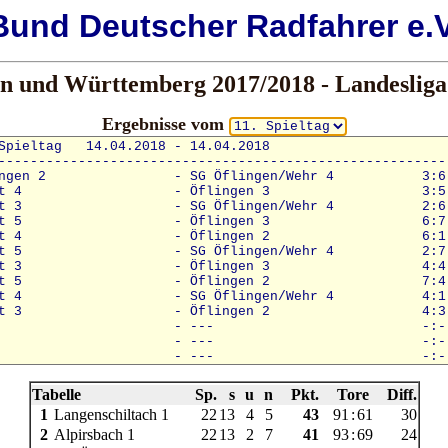
Bund
Deutscher
Radfahrer e.V
 und Württemberg 2017/2018 - Landesliga 
Ergebnisse vom
Tabelle
Sp.
s
u
n
Pkt.
Tore
Diff.
1
Langenschiltach 1
22
13
4
5
43
91
:
61
30
2
Alpirsbach 1
22
13
2
7
41
93
:
69
24