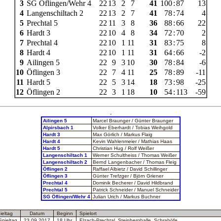
3
SG Öflingen/Wehr 4
22
13
2
7
41
100
:
87
13
4
Langenschiltach 2
22
13
2
7
41
78
:
74
4
5
Prechtal 5
22
11
3
8
36
88
:
66
22
6
Hardt 3
22
10
4
8
34
72
:
70
2
7
Prechtal 4
22
10
1
11
31
83
:
75
8
8
Hardt 4
22
10
1
11
31
64
:
66
-2
9
Ailingen 5
22
9
3
10
30
78
:
84
-6
10
Öflingen 3
22
7
4
11
25
78
:
89
-11
11
Hardt 5
22
5
3
14
18
73
:
98
-25
12
Öflingen 2
22
3
1
18
10
54
:
113
-59
-
Ailingen 5
Marcel Braunger /
Günter Braunger
Alpirsbach 1
Volker Eberhardt / Tobias Weihgold
Hardt 3
Max Görlich / Markus Flaig
Hardt 4
Kevin Wahlenmeier / Mathias Haas
Hardt 5
Christian Hug / Rolf Weißer
Langenschiltach 1
Werner Schultheiss / Thomas Weißer
Langenschiltach 2
Bernd Langenbacher / Thomas Fleig
Öflingen 2
Raffael Albietz / David Schillinger
Öflingen 3
Günter Trefzger / Björn Griener
Prechtal 4
Dominik Becherer / David Hildbrand
Prechtal 5
Patrick Schneider / Manuel Schneider
SG Öflingen/Wehr 4
Julian Urich / Markus Buchner
ieltag
Datum
Beginn
Spielort
Spieltag
23.09.2017
18 Uhr
Elzach-Prechtal, Steinberghalle, Schrahöfe