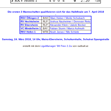
5
RKV Hofen 1
4
0
0
4
0
2
:
20
-18
Die ersten 3 Mannschaften qualifizieren sich für das Halbfinale am 7. April 2018
-
RSV Öflingen 2
BAD
Marc Huber / Moritz Schubach
RV Hechtsheim
RLP
Joshua Nauheimer / Donovan Reitz
RV Ebersheim
RLP
Alexander Klein / Jakob Becker
VC Mindelheim 1
BAY
Fabian Sturm / Marco Aufmuth
RKV Hofen 1
WTB
Noah Janas / Nils Schiele
Samstag, 24. März 2018, 14 Uhr, Mainz-Ebersheim, Schulturnhalle, Schulrat Spangstraße
erstellt mit dem
LigaManager
'98 Free 2.2a
von
radball.at