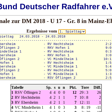
Bund
Deutscher
Radfahrer e.V
inale zur DM 2018 - U 17 - Gr. 8 in Mainz-
Ergebnisse vom
Tabelle
Sp.
s
u
n
Pkt.
Tore
Diff.
1
RSV Öflingen 2
4
4
0
0
12
29
:
3
26
2
RV Hechtsheim
4
2
1
1
7
10
:
8
2
3
RV Ebersheim
4
2
1
1
7
12
:
11
1
4
VC Mindelheim 1
4
1
0
3
3
8
:
19
-11