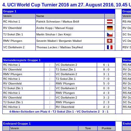
4. UCI World Cup Turnier 2016 am 27. August 2016, 10.45
Gruppe 1
Grupp
Verein
Name
-
Verein
RC Höchst 1
Patrick Schnetzer / Markus Bröll
RS Alt
RV Obernfeld
Andre Kopp / Manuel Kopp
RV Do
TJ Sokol Zlin 1
Martin Struhar / Jan Krejci
SC Sv
RMV Pfungen
Severin Waibel / Benjamin Waibel
VC Do
VC Dorlisheim 2
Thomas Leclerc / Mathias Seyfried
RSV 
Vorrundenspiele Gruppe 1
Vorru
RC Höchst 1
:
VC Dorlisheim 2
6 : 1
RS Alt
RV Obernfeld
:
TJ Sokol Zlin 1
8 : 0
RV Do
RMV Pfungen
:
VC Dorlisheim 2
3 : 1
VC Do
RC Höchst 1
:
TJ Sokol Zlin 1
7 : 0
RS Alt
RV Obernfeld
:
RMV Pfungen
5 : 0
RV Do
TJ Sokol Zlin 1
:
VC Dorlisheim 2
0 : 0
SC Sv
RC Höchst 1
:
RMV Pfungen
4 : 3
RS Alt
RV Obernfeld
:
VC Dorlisheim 2
3 : 2
RV Do
TJ Sokol Zlin 1
:
RMV Pfungen
2 : 3
SC Sv
RC Höchst 1
:
RV Obernfeld
4 : 2
RS Alt
4-Meter-Schießen um Platz 4 - TJ Sokol Zlin 1 - VC Dorlisheim 2 3 : 1
Endstand Gruppe 1
Endst
-
Verein
Tore
Punkte
-