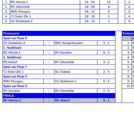
1.
RC Höchst 1
21 : 06
12
1.
2.
RV Obernfeld
18 : 06
9
2.
3.
RMV Pfungen
09 : 12
6
3.
4.
TJ Sokol Zlin 1
02 : 18
1
4.
5.
VC Dorlisheim 2
04 : 12
1
5.
Finalspiele
Endsta
Spiel um Platz 9
-
V
VC Dorlisheim 2
:
RSV Sangerhausen
3 : 1
1.
1. Halbfinale
2.
R
RC Höchst 1
:
RV Dornbirn
8 : 2
3.
2. Halbfinale
4.
RS Altdorf
:
RV Obernfeld
3 : 2
5.
Spiel um Platz 7
6.
V
TJ Sokol Zlin 1
:
SC Svitaka
2 : 5
7.
Spiel um Platz 5
8.
T
RMV Pfungen
:
VC Dorlisheim 1
6 : 4
9.
V
Spiel um Platz 3
10
RV Dornbirn
:
RV Obernfeld
2 : 3
FINALE
RC Höchst 1
:
RS Altdorf
9 : 1